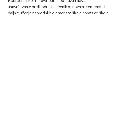
Napredna škola snowboarda podrazumijeva:
usavršavanje prethodno naučenih osnovnih elemenata i
daljnje učenje naprednijih elemenata škole hrvatske škole
snowboarda. Polaznike napredne snowboard školice
upoznat ćemo sa raznim stilovima daskanja, te podučiti
naprednijim tehnikama vožnje snowboarda kao i
osnovama freestylea na stazi.
Potrebno je predznanje, polaznik mora biti sposoban
spustiti se sigurno i samostalno niz blagu do srednje
strmu padinu.
Freestyle školica
Freestyle škola podrazumijeva usavršavanje osnovnih
elemenata freestyle i učenje naprednijih elemenata
freestylea prema mogućnostima polaznika. Ako je
moguće, ove školice podrazumijevaju odlazak u „snow
park“.
Potrebno je predznanje naprednijih tehnika boardanja.