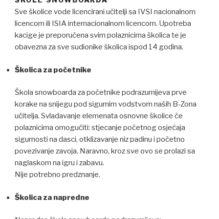
Sve školice vode licencirani učitelji sa IVSI nacionalnom
licencom ili ISIA internacionalnom licencom. Upotreba
kacige je preporučena svim polaznicima školica te je
obavezna za sve sudionike školica ispod 14 godina.
Školica za početnike
Škola snowboarda za početnike podrazumijeva prve
korake na snijegu pod sigurnim vodstvom naših B-Zona
učitelja. Svladavanje elemenata osnovne školice će
polaznicima omogućiti: stjecanje početnog osjećaja
sigurnosti na dasci, otklizavanje niz padinu i početno
povezivanje zavoja. Naravno, kroz sve ovo se prolazi sa
naglaskom na igru i zabavu.
Nije potrebno predznanje.
Školica za napredne