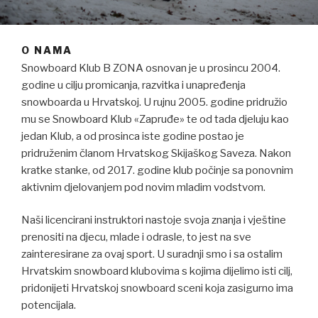
O NAMA
Snowboard Klub B ZONA osnovan je u prosincu 2004.
godine u cilju promicanja, razvitka i unapređenja
snowboarda u Hrvatskoj. U rujnu 2005. godine pridružio
mu se Snowboard Klub «Zapruđe» te od tada djeluju kao
jedan Klub, a od prosinca iste godine postao je
pridruženim članom Hrvatskog Skijaškog Saveza. Nakon
kratke stanke, od 2017. godine klub počinje sa ponovnim
aktivnim djelovanjem pod novim mladim vodstvom.
Naši licencirani instruktori nastoje svoja znanja i vještine
prenositi na djecu, mlade i odrasle, to jest na sve
zainteresirane za ovaj sport. U suradnji smo i sa ostalim
Hrvatskim snowboard klubovima s kojima dijelimo isti cilj,
pridonijeti Hrvatskoj snowboard sceni koja zasigurno ima
potencijala.